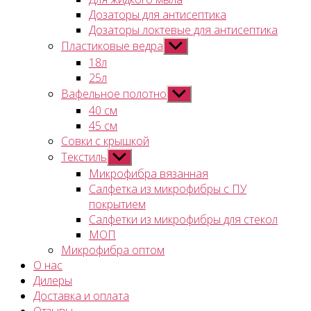
Дозаторы для антисептика
Дозаторы локтевые для антисептика
Пластиковые ведра
Показывать
подменю
18л
25л
Вафельное полотно
Показывать
подменю
40 см
45 см
Совки с крышкой
Текстиль
Показывать
подменю
Микрофибра вязанная
Салфетка из микрофибры с ПУ
покрытием
Салфетки из микрофибры для стекол
МОП
Микрофибра оптом
О нас
Дилеры
Доставка и оплата