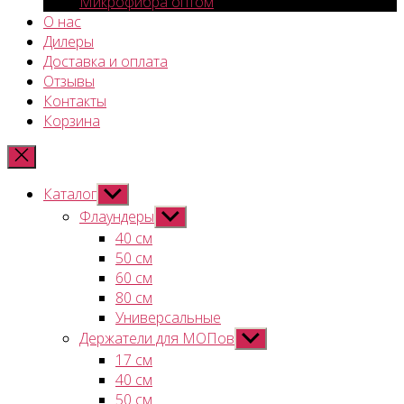
Микрофибра оптом
О нас
Дилеры
Доставка и оплата
Отзывы
Контакты
Корзина
Каталог
Показывать
подменю
Флаундеры
Показывать
подменю
40 см
50 см
60 см
80 см
Универсальные
Держатели для МОПов
Показывать
подменю
17 см
40 см
50 см