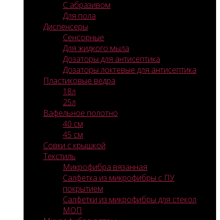
С абразивом
Для пола
Диспенсеры
Сенсорные
Для жидкого мыла
Дозаторы для антисептика
Дозаторы локтевые для антисептика
Пластиковые ведра
18л
25л
Вафельное полотно
40 см
45 см
Совки с крышкой
Текстиль
Микрофибра вязанная
Салфетка из микрофибры с ПУ
покрытием
Салфетки из микрофибры для стекол
МОП