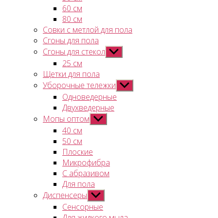
60 см
80 см
Совки с метлой для пола
Сгоны для пола
Сгоны для стекол
Показывать
подменю
25 см
Щетки для пола
Уборочные тележки
Показывать
подменю
Одноведерные
Двухведерные
Мопы оптом
Показывать
подменю
40 см
50 см
Плоские
Микрофибра
С абразивом
Для пола
Диспенсеры
Показывать
подменю
Сенсорные
Для жидкого мыла