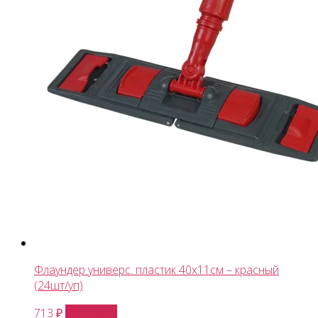
Флаундер универс. пластик 40x11см – красный
(24шт/уп)
В корзину
713
₽