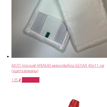
МОП плоский ММБ40 микрофибра БЕЛАЯ 40х11 см
(уши+карманы)
В корзину
135
₽