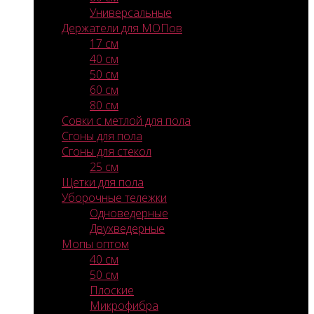
Универсальные
Держатели для МОПов
17 см
40 см
50 см
60 см
80 см
Совки с метлой для пола
Сгоны для пола
Сгоны для стекол
25 см
Щетки для пола
Уборочные тележки
Одноведерные
Двухведерные
Мопы оптом
40 см
50 см
Плоские
Микрофибра