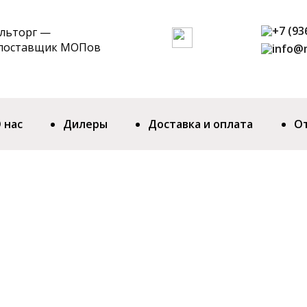
+7 (93
ильторг —
 поставщик МОПов
info@m
 нас
Дилеры
Доставка и оплата
О