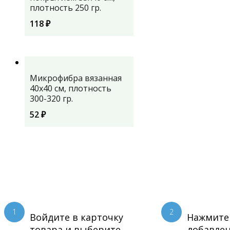
плотность 250 гр.
118
₽
Микрофибра вязанная
40х40 см, плотность
300-320 гр.
52
₽
1
2
Войдите в карточку
Нажмите
товара и выберите
добавлен