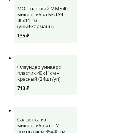
МОП плоский ММБ40
микрофибра БЕЛАЯ
40х11 см
(уши+карманы)
135
₽
Флаундер универс.
пластик 40x11см –
красный (24шт/уп)
713
₽
Салфетка из
микрофибры с ПУ
покрытием 35х40 см,