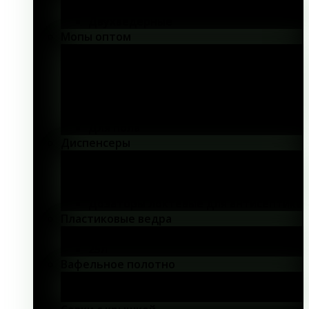
Одноведерные
Двухведерные
Мопы оптом
40 см
50 см
Плоские
Микрофибра
С абразивом
Для пола
Диспенсеры
Сенсорные
Для жидкого мыла
Дозаторы для антисептика
Дозаторы локтевые для антисептика
Пластиковые ведра
18л
25л
Вафельное полотно
40 см
45 см