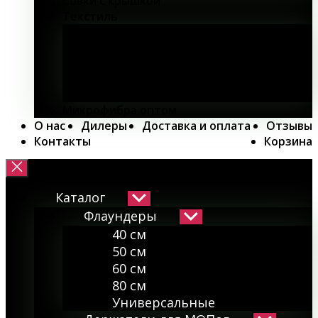
Совки с крышкой
Текстиль
Микрофибра вязанная
Салфетка из микрофибры с ПУ
покрытием
Салфетки из микрофибры для стекол
МОП
Микрофибра оптом
О нас
Дилеры
Доставка и оплата
Отзывы
Контакты
Корзина
Каталог
Показывать
подменю
Флаундеры
Показывать
подменю
40 см
50 см
60 см
80 см
Универсальные