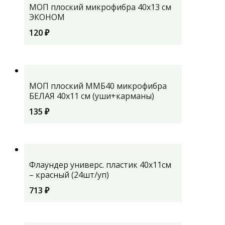
МОП плоский микрофибра 40х13 см
ЭКОНОМ
120
₽
МОП плоский ММБ40 микрофибра
БЕЛАЯ 40х11 см (уши+карманы)
135
₽
Флаундер универс. пластик 40x11см
– красный (24шт/уп)
713
₽