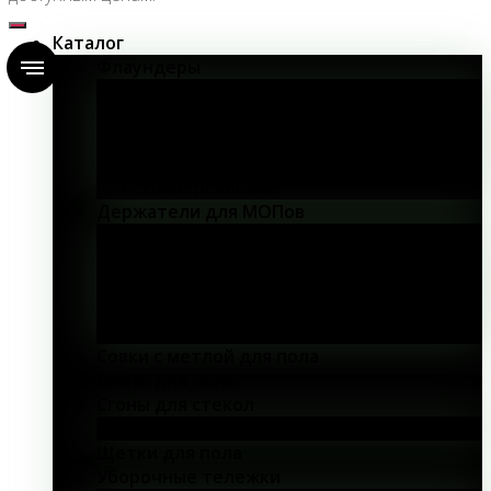
Каталог
Флаундеры
40 см
50 см
60 см
80 см
Универсальные
Держатели для МОПов
17 см
40 см
50 см
60 см
80 см
Совки с метлой для пола
Сгоны для пола
Сгоны для стекол
25 см
Щетки для пола
Уборочные тележки