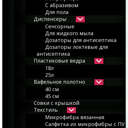
С абразивом
Для пола
Диспенсеры
Показывать
подменю
Сенсорные
Для жидкого мыла
Дозаторы для антисептика
Дозаторы локтевые для
антисептика
Пластиковые ведра
Показывать
подменю
18л
25л
Вафельное полотно
Показывать
подменю
40 см
45 см
Совки с крышкой
Текстиль
Показывать
подменю
Микрофибра вязанная
Салфетка из микрофибры с ПУ