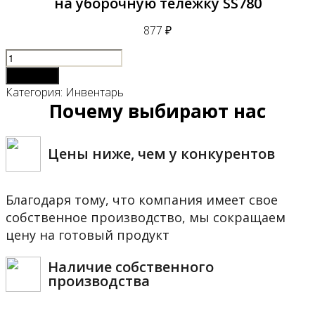
на уборочную тележку SS780
877
₽
Количество
товара
В корзину
Дополнительная
Категория:
Инвентарь
пластиковая
Почему выбирают нас
корзина
на
уборочную
Цены ниже, чем у конкурентов
тележку
SS780
Благодаря тому, что компания имеет свое
собственное производство, мы сокращаем
цену на готовый продукт
Наличие собственного
производства