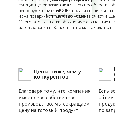
стекол
функция щеток заключается в их способности соб
МОП
невооруженным глазом. Благодаря специальным щ
Микрофибра оптом
их на поверхности щетки до момента очистки. Ще
Многоразовые щетки обычно имеют сменные насад
использования в общественных местах или во вр
Цены ниже, чем у
конкурентов
Благодаря тому, что компания
Есть в
имеет свое собственное
объем
производство, мы сокращаем
продук
цену на готовый продукт
по зап