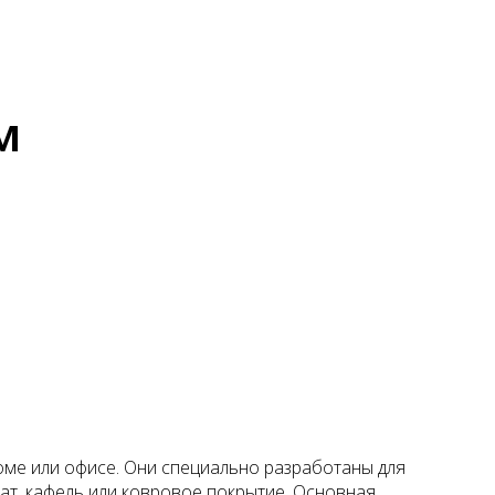
м
ме или офисе. Они специально разработаны для
нат, кафель или ковровое покрытие. Основная