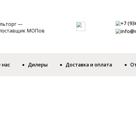
+7 (93
ильторг —
 поставщик МОПов
info@m
 нас
Дилеры
Доставка и оплата
О