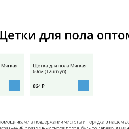
Щетки для пола опто
 Мягкая
Щётка для пола Мягкая
60см (12шт/уп)
864
₽
помощниками в поддержании чистоты и порядка в нашем до
агрязнений с различных типов полов, будь то дерево, лами