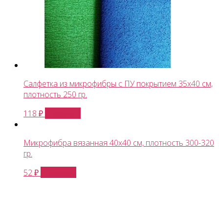
Салфетка из микрофибры с ПУ покрытием 35х40 см,
плотность 250 гр.
В корзину
118
₽
Микрофибра вязанная 40х40 см, плотность 300-320
гр.
В корзину
52
₽