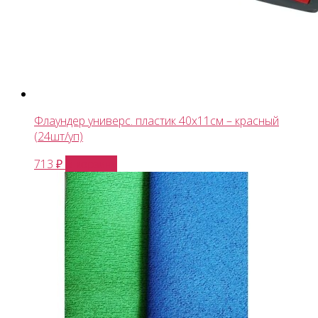
Флаундер универс. пластик 40x11см – красный
(24шт/уп)
В корзину
713
₽