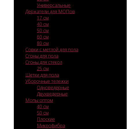
Универсальные
Держатели для МОПов
17 см
40 см
50 см
60 см
80 см
Совки с метлой для пола
Сгоны для пола
Сгоны для стекол
25 см
Щетки для пола
Уборочные тележки
Одноведерные
Двухведерные
Мопы оптом
40 см
50 см
Плоские
Микрофибра