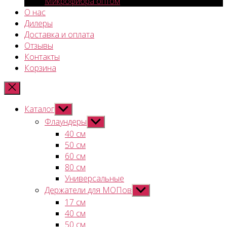
Микрофибра оптом
О нас
Дилеры
Доставка и оплата
Отзывы
Контакты
Корзина
Каталог
Показывать
подменю
Флаундеры
Показывать
подменю
40 см
50 см
60 см
80 см
Универсальные
Держатели для МОПов
Показывать
подменю
17 см
40 см
50 см