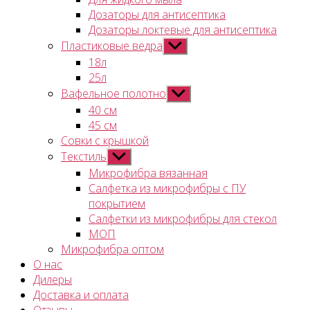
Дозаторы для антисептика
Дозаторы локтевые для антисептика
Пластиковые ведра
Показывать
подменю
18л
25л
Вафельное полотно
Показывать
подменю
40 см
45 см
Совки с крышкой
Текстиль
Показывать
подменю
Микрофибра вязанная
Салфетка из микрофибры с ПУ
покрытием
Салфетки из микрофибры для стекол
МОП
Микрофибра оптом
О нас
Дилеры
Доставка и оплата