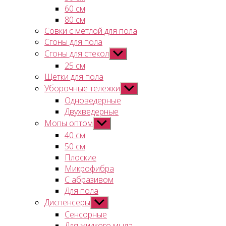
60 см
80 см
Совки с метлой для пола
Сгоны для пола
Сгоны для стекол
Показывать
подменю
25 см
Щетки для пола
Уборочные тележки
Показывать
подменю
Одноведерные
Двухведерные
Мопы оптом
Показывать
подменю
40 см
50 см
Плоские
Микрофибра
С абразивом
Для пола
Диспенсеры
Показывать
подменю
Сенсорные
Для жидкого мыла