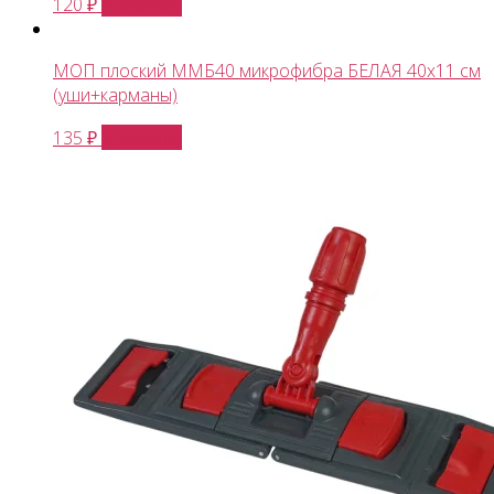
В корзину
120
₽
МОП плоский ММБ40 микрофибра БЕЛАЯ 40х11 см
(уши+карманы)
В корзину
135
₽