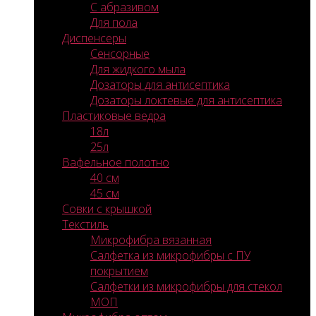
С абразивом
Для пола
Диспенсеры
Сенсорные
Для жидкого мыла
Дозаторы для антисептика
Дозаторы локтевые для антисептика
Пластиковые ведра
18л
25л
Вафельное полотно
40 см
45 см
Совки с крышкой
Текстиль
Микрофибра вязанная
Салфетка из микрофибры с ПУ
покрытием
Салфетки из микрофибры для стекол
МОП