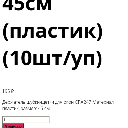
45см
(пластик)
(10шт/уп)
195
₽
Держатель шубки-щетки для окон CPA247 Материал:
пластик, размер: 45 см
Количество
товара
В корзину