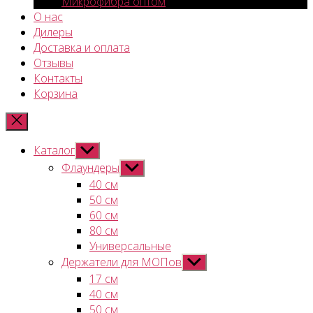
Микрофибра оптом
О нас
Дилеры
Доставка и оплата
Отзывы
Контакты
Корзина
Каталог
Показывать
подменю
Флаундеры
Показывать
подменю
40 см
50 см
60 см
80 см
Универсальные
Держатели для МОПов
Показывать
подменю
17 см
40 см
50 см