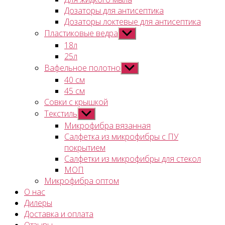
Дозаторы для антисептика
Дозаторы локтевые для антисептика
Пластиковые ведра
Показывать
подменю
18л
25л
Вафельное полотно
Показывать
подменю
40 см
45 см
Совки с крышкой
Текстиль
Показывать
подменю
Микрофибра вязанная
Салфетка из микрофибры с ПУ
покрытием
Салфетки из микрофибры для стекол
МОП
Микрофибра оптом
О нас
Дилеры
Доставка и оплата