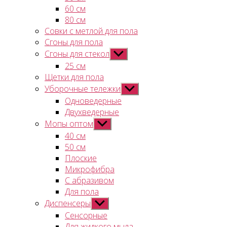
60 см
80 см
Совки с метлой для пола
Сгоны для пола
Сгоны для стекол
Показывать
подменю
25 см
Щетки для пола
Уборочные тележки
Показывать
подменю
Одноведерные
Двухведерные
Мопы оптом
Показывать
подменю
40 см
50 см
Плоские
Микрофибра
С абразивом
Для пола
Диспенсеры
Показывать
подменю
Сенсорные
Для жидкого мыла