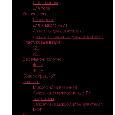
С абразивом
Для пола
Диспенсеры
Сенсорные
Для жидкого мыла
Дозаторы для антисептика
Дозаторы локтевые для антисептика
Пластиковые ведра
18л
25л
Вафельное полотно
40 см
45 см
Совки с крышкой
Текстиль
Микрофибра вязанная
Салфетка из микрофибры с ПУ
покрытием
Салфетки из микрофибры для стекол
МОП