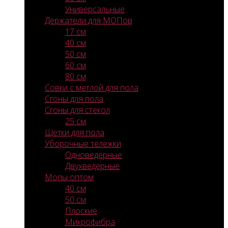
Универсальные
Держатели для МОПов
17 см
40 см
50 см
60 см
80 см
Совки с метлой для пола
Сгоны для пола
Сгоны для стекол
25 см
Щетки для пола
Уборочные тележки
Одноведерные
Двухведерные
Мопы оптом
40 см
50 см
Плоские
Микрофибра