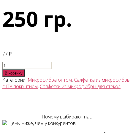
250 гр.
77
₽
Количество
товара
В корзину
Салфетка
Категории:
Микрофибра оптом
,
Салфетка из микрофибры
из
с ПУ покрытием
,
Салфетки из микрофибры для стекол
микрофибры
с
ПУ
покрытием
Почему выбирают нас
30х30
Цены ниже, чем у конкурентов
см,
плотность