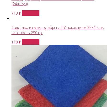
(24шт/уп)
В корзину
713
₽
Салфетка из микрофибры с ПУ покрытием 35х40 см,
плотность 250 гр.
В корзину
118
₽