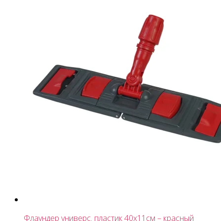
Флаундер универс. пластик 40x11см – красный